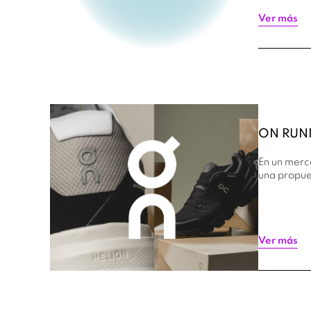
Ver más
ON RUNN
En un merc
una propue
Ver más