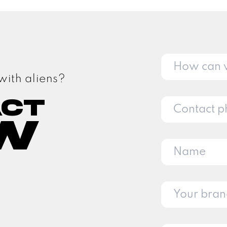
with aliens?
act
w