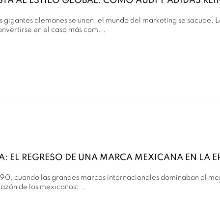
ISTA AL ESTILO GLOBAL: CÓMO AUDI Y ADIDAS R
 gigantes alemanes se unen, el mundo del marketing se sacude. La
nvertirse en el caso más com...
A: EL REGRESO DE UNA MARCA MEXICANA EN LA 
s 90, cuando las grandes marcas internacionales dominaban el mer
razón de los mexicanos:...