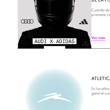
DE LA P
Cuando dos
promete co
Ver más
ATLETIC
En los año
ganó el co