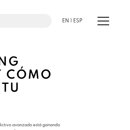
EN |
ESP
ING
Y CÓMO
 TU
edictivo avanzado está ganando