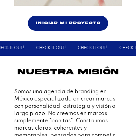
INICIAR MI PROYECTO
K IT OUT!
CHECK IT OUT!
CHECK IT OUT!
CHECK IT 
Nuestra misi
o
n
Somos una agencia de branding en
México especializada en crear marcas
con personalidad, estrategia y visión a
largo plazo. No creemos en marcas
simplemente “bonitas”. Construimos
marcas claras, coherentes y
memorables, pensadas para competir