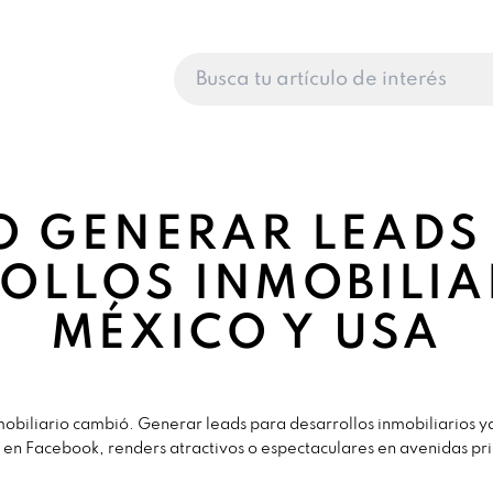
 GENERAR LEADS
OLLOS INMOBILIA
MÉXICO Y USA
obiliario cambió. Generar leads para desarrollos inmobiliarios
 en Facebook, renders atractivos o espectaculares en avenidas pri