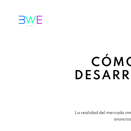
CÓMO
DESARR
La realidad del mercado inm
anuncios